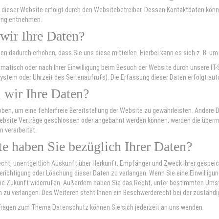
 dieser Website erfolgt durch den Websitebetreiber. Dessen Kontaktdaten könne
ung entnehmen.
 wir Ihre Daten?
n dadurch erhoben, dass Sie uns diese mitteilen. Hierbei kann es sich z. B. um
atisch oder nach Ihrer Einwilligung beim Besuch der Website durch unsere IT-S
system oder Uhrzeit des Seitenaufrufs). Die Erfassung dieser Daten erfolgt au
 wir Ihre Daten?
rhoben, um eine fehlerfreie Bereitstellung der Website zu gewährleisten. Ander
Website Verträge geschlossen oder angebahnt werden können, werden die übermi
 verarbeitet.
e haben Sie bezüglich Ihrer Daten?
echt, unentgeltlich Auskunft über Herkunft, Empfänger und Zweck Ihrer gespe
erichtigung oder Löschung dieser Daten zu verlangen. Wenn Sie eine Einwilligun
r die Zukunft widerrufen. Außerdem haben Sie das Recht, unter bestimmten Umst
zu verlangen. Des Weiteren steht Ihnen ein Beschwerderecht bei der zuständi
 Fragen zum Thema Datenschutz können Sie sich jederzeit an uns wenden.