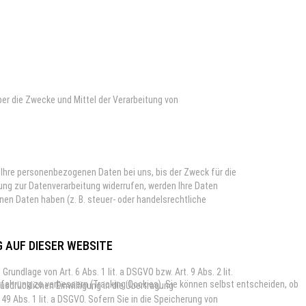
über die Zwecke und Mittel der Verarbeitung von
 Ihre personenbezogenen Daten bei uns, bis der Zweck für die
ung zur Datenverarbeitung widerrufen, werden Ihre Daten
nen Daten haben (z. B. steuer- oder handelsrechtliche
 AUF DIESER WEBSITE
undlage von Art. 6 Abs. 1 lit. a DSGVO bzw. Art. 9 Abs. 2 lit.
erfahrung zu verbessern (Tracking Cookies). Sie können selbst entscheiden, ob
usdrücklichen Einwilligung in die Übertragung
9 Abs. 1 lit. a DSGVO. Sofern Sie in die Speicherung von