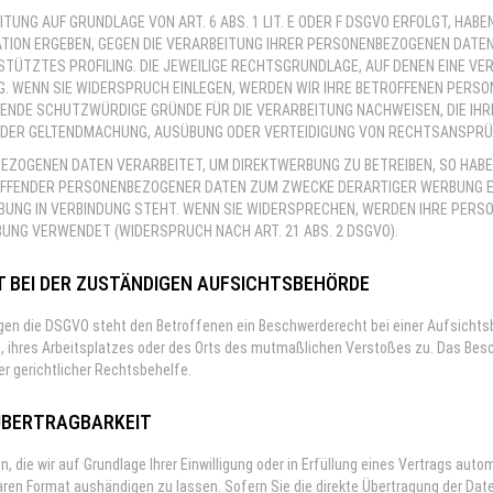
UNG AUF GRUNDLAGE VON ART. 6 ABS. 1 LIT. E ODER F DSGVO ERFOLGT, HABEN
TION ERGEBEN, GEGEN DIE VERARBEITUNG IHRER PERSONENBEZOGENEN DATEN 
TÜTZTES PROFILING. DIE JEWEILIGE RECHTSGRUNDLAGE, AUF DENEN EINE VE
 WENN SIE WIDERSPRUCH EINLEGEN, WERDEN WIR IHRE BETROFFENEN PERSON
ENDE SCHUTZWÜRDIGE GRÜNDE FÜR DIE VERARBEITUNG NACHWEISEN, DIE IHR
T DER GELTENDMACHUNG, AUSÜBUNG ODER VERTEIDIGUNG VON RECHTSANSPRÜC
ZOGENEN DATEN VERARBEITET, UM DIREKTWERBUNG ZU BETREIBEN, SO HABEN
FFENDER PERSONENBEZOGENER DATEN ZUM ZWECKE DERARTIGER WERBUNG EINZ
BUNG IN VERBINDUNG STEHT. WENN SIE WIDERSPRECHEN, WERDEN IHRE PER
UNG VERWENDET (WIDERSPRUCH NACH ART. 21 ABS. 2 DSGVO).
 BEI DER ZUSTÄNDIGEN AUFSICHTS­BEHÖRDE
gen die DSGVO steht den Betroffenen ein Beschwerderecht bei einer Aufsichtsb
, ihres Arbeitsplatzes oder des Orts des mutmaßlichen Verstoßes zu. Das Be
er gerichtlicher Rechtsbehelfe.
ÜBERTRAG­BARKEIT
, die wir auf Grundlage Ihrer Einwilligung oder in Erfüllung eines Vertrags autom
en Format aushändigen zu lassen. Sofern Sie die direkte Übertragung der Daten