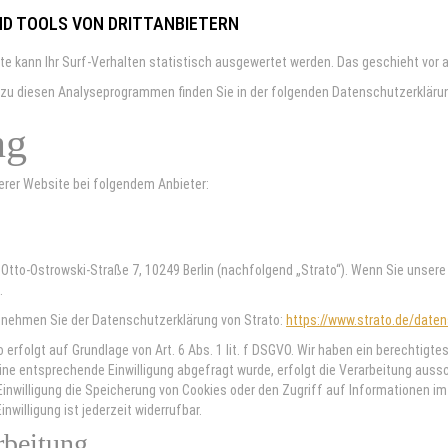
D TOOLS VON DRITT­ANBIETERN
te kann Ihr Surf-Verhalten statistisch ausgewertet werden. Das geschieht vo
n zu diesen Analyseprogrammen finden Sie in der folgenden Datenschutzerkläru
ng
serer Website bei folgendem Anbieter:
G, Otto-Ostrowski-Straße 7, 10249 Berlin (nachfolgend „Strato“). Wenn Sie unser
.
tnehmen Sie der Datenschutzerklärung von Strato:
https://www.strato.de/date
erfolgt auf Grundlage von Art. 6 Abs. 1 lit. f DSGVO. Wir haben ein berechtigte
ne entsprechende Einwilligung abgefragt wurde, erfolgt die Verarbeitung aussch
inwilligung die Speicherung von Cookies oder den Zugriff auf Informationen im 
willigung ist jederzeit widerrufbar.
rbeitung