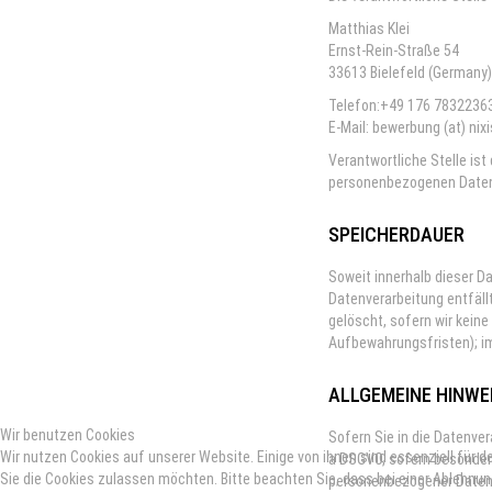
Matthias Klei
Ernst-Rein-Straße 54
33613 Bielefeld (Germany
Telefon:+49 176 7832236
E-Mail: bewerbung (at) ni
Verantwortliche Stelle ist
personenbezogenen Daten (
SPEICHERDAUER
Soweit innerhalb dieser D
Datenverarbeitung entfäll
gelöscht, sofern wir kein
Aufbewahrungsfristen); im
ALLGEMEINE HINWE
Wir benutzen Cookies
Sofern Sie in die Datenver
Wir nutzen Cookies auf unserer Website. Einige von ihnen sind essenziell für 
a DSGVO, sofern besondere
Sie die Cookies zulassen möchten. Bitte beachten Sie, dass bei einer Ablehnun
personenbezogener Daten i