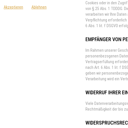
Cookies oder in den Zugrif
Akzeptieren
Ablehnen
von § 25 Abs. 1 TDDDG. Die
verarbeiten wir Ihre Daten 
Verpflichtung erforderlich
6 Abs. 1 lit. f DSGVO erfo
EMPFÄNGER VON P
Im Rahmen unserer Geschäf
personenbezogenen Daten a
Vertragserfüllung erforder
nach Art. 6 Abs. 1 lit. f
geben wir personenbezogen
Verarbeitung wird ein Ve
WIDERRUF IHRER E
Viele Datenverarbeitungsvo
Rechtmäßigkeit der bis zu
WIDERSPRUCHSRECH