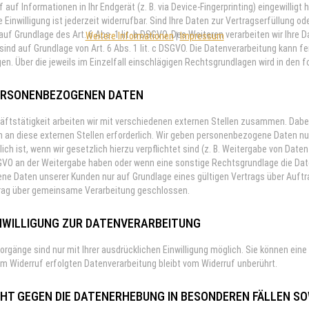
f auf Informationen in Ihr Endgerät (z. B. via Device-Fingerprinting) eingewillig
 Einwilligung ist jederzeit widerrufbar. Sind Ihre Daten zur Vertragserfüllung 
auf Grundlage des Art. 6 Abs. 1 lit. b DSGVO. Des Weiteren verarbeiten wir Ihre D
Weitere Informationen
|
Impressum
 sind auf Grundlage von Art. 6 Abs. 1 lit. c DSGVO. Die Datenverarbeitung kann 
lgen. Über die jeweils im Einzelfall einschlägigen Rechtsgrundlagen wird in de
ERSONENBEZOGENEN DATEN
tstätigkeit arbeiten wir mit verschiedenen externen Stellen zusammen. Dabei 
n diese externen Stellen erforderlich. Wir geben personenbezogene Daten nur
lich ist, wenn wir gesetzlich hierzu verpflichtet sind (z. B. Weitergabe von Dat
 DSGVO an der Weitergabe haben oder wenn eine sonstige Rechtsgrundlage die Da
e Daten unserer Kunden nur auf Grundlage eines gültigen Vertrags über Auftr
rtrag über gemeinsame Verarbeitung geschlossen.
INWILLIGUNG ZUR DATENVERARBEITUNG
rgänge sind nur mit Ihrer ausdrücklichen Einwilligung möglich. Sie können eine be
m Widerruf erfolgten Datenverarbeitung bleibt vom Widerruf unberührt.
T GEGEN DIE DATENERHEBUNG IN BESONDEREN FÄLLEN SOW