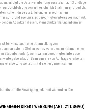
t haben, erfolgt die Datenverarbeitung zusätzlich auf Grundlage
oder zur Durchführung vorvertraglicher Maßnahmen erforderlich,
aten, sofern diese zur Erfüllung einer rechtlichen
ferner auf Grundlage unseres berechtigten Interesses nach Art.
n folgenden Absätzen dieser Datenschutzerklärung informiert.
ist teilweise auch eine Übermittlung von
 dann an externe Stellen weiter, wenn dies im Rahmen einer
en an Steuerbehörden), wenn wir ein berechtigtes Interesse
tenweitergabe erlaubt. Beim Einsatz von Auftragsverarbeitern
agsverarbeitung weiter. Im Falle einer gemeinsamen
reits erteilte Einwilligung jederzeit widerrufen. Die
IE GEGEN DIREKTWERBUNG (ART. 21 DSGVO)