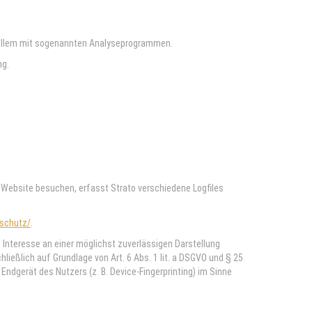
r allem mit sogenannten Analyseprogrammen.
ng.
e Website besuchen, erfasst Strato verschiedene Logfiles
nschutz/
.
s Interesse an einer möglichst zuverlässigen Darstellung
ließlich auf Grundlage von Art. 6 Abs. 1 lit. a DSGVO und § 25
Endgerät des Nutzers (z. B. Device-Fingerprinting) im Sinne