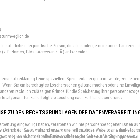
)
3
xistunmoeglich.de
 die natürliche oder juristische Person, die allein oder gemeinsam mit anderen 
z. B. Namen, E-Mail-Adressen o. Ä.) entscheidet.
atenschutzerklärung keine speziellere Speicherdauer genannt wurde, verbleiben
t. Wenn Sie ein berechtigtes Löschersuchen geltend machen oder eine Einwillig
e anderen rechtlich zulässigen Gründe für die Speicherung Ihrer personenbezoge
 letztgenannten Fall erfolgt die Löschung nach Fortfall dieser Gründe.
ISE ZU DEN RECHTSGRUNDLAGEN DER DATENVERARBEITUNG
arbeitung eingewilligt haben, verarbeiten wir Ihre personenbezogenen Daten auf Gr
den Betrieb der Seite, während andere uns helfen, diese Website und die Nutzer
 Datenkategorien nach Art. 9 Abs. 1 DSGVO verarbeitet werden. Im Falle einer a
g womöglich nicht mehr alle Funktionalitäten der Seite zur Verfügung stehen.
n Drittstaaten erfolgt die Datenverarbeitung außerdem auf Grundlage von Art. 4