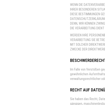
WENN DIE DATENVERARBEIT
IHRER BESONDEREN SITUA
DIESE BESTIMMUNGEN GES
DATENSCHUTZERKLÄRUNG.
DENN, WIR KÖNNEN ZWING
DIE VERARBEITUNG DIEN
WERDEN IHRE PERSONENBE
VERARBEITUNG SIE BETRE
MIT SOLCHER DIREKTWER
ZWECKE DER DIREKTWERB
BESCHWERDE­RECHT
Im Falle von Verstößen ge
gewöhnlichen Aufenthalts
verwaltungsrechtlicher od
RECHT AUF DATEN­
Sie haben das Recht, Daten
gängigen, maschinenlesbar