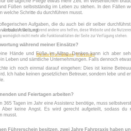
für die tägliche Pflege etwas mehr Zeit. Im Wesentlichen brau
nd Füßen selbstständig im Leben zu stehen. In den Fällen wo
en welche Schritte du durchführen musst.
flegerischen Aufgaben, die du auch bei dir selber durchführst. 
den Betrieb der Seite, während andere uns helfen, diese Website und die Nutzer
 verbale Anleitung.
g womöglich nicht mehr alle Funktionalitäten der Seite zur Verfügung stehen.
ntwortung während meiner Einsätze?
eine Hände und Füße im Alltag. Denken kann ich aber sehr 
Weitere Informationen
|
Impressum
in Leben und sämtliche Unternehmungen. Falls dennoch etwas pas
chte ich noch einmal darauf eingehen: Dies ist keine Betreu
rd. Ich habe keinen gesetzlichen Betreuer, sondern lebe und e
de.
nenden und Feiertagen arbeiten?
n 365 Tagen im Jahr eine Assistenz benötige, muss selbstver
n. Aber keine Angst. Es wird gerecht aufgeteilt, sodass 
n musst.
en Führerschein besitzen, zwei Jahre Fahrpraxis haben un