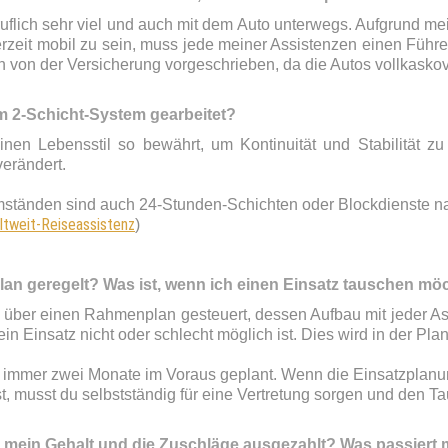
eruflich sehr viel und auch mit dem Auto unterwegs. Aufgrund me
rzeit mobil zu sein, muss jede meiner Assistenzen einen Führ
 von der Versicherung vorgeschrieben, da die Autos vollkaskove
m 2-Schicht-System gearbeitet?
inen Lebensstil so bewährt, um Kontinuität und Stabilität z
verändert.
ständen sind auch 24-Stunden-Schichten oder Blockdienste n
ltweit-Reiseassistenz
)
plan geregelt? Was ist, wenn ich einen Einsatz tauschen mö
 über einen Rahmenplan gesteuert, dessen Aufbau mit jeder As
n Einsatz nicht oder schlecht möglich ist. Dies wird in der Pla
 immer zwei Monate im Voraus geplant. Wenn die Einsatzplanun
, musst du selbstständig für eine Vertretung sorgen und den T
ein Gehalt und die Zuschläge ausgezahlt? Was passiert m