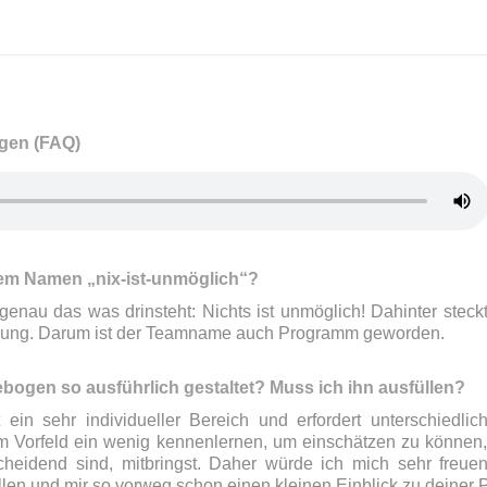
agen (FAQ)
dem Namen „nix-ist-unmöglich“?
nau das was drinsteht: Nichts ist unmöglich! Dahinter steckt 
ung. Darum ist der Teamname auch Programm geworden.
bogen so ausführlich gestaltet? Muss ich ihn ausfüllen?
t ein sehr individueller Bereich und erfordert unterschiedl
 Vorfeld ein wenig kennenlernen, um einschätzen zu können, 
cheidend sind, mitbringst. Daher würde ich mich sehr freue
len und mir so vorweg schon einen kleinen Einblick zu deiner