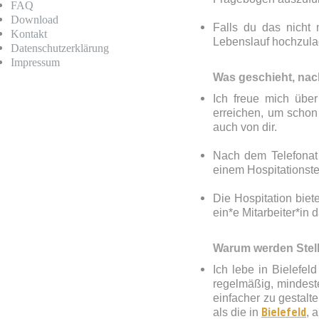
FAQ
Download
Falls du das nicht 
Kontakt
Lebenslauf hochzulad
Datenschutz­erklärung
Impressum
Was geschieht, na
Ich freue mich über
erreichen, um schon
auch von dir.
Nach dem Telefonat 
einem Hospitationste
Die Hospitation biet
ein*e Mitarbeiter*i
Warum werden Stell
Ich lebe in Bielefe
regelmäßig, mindest
einfacher zu gestalt
Bielefeld
als die in
, 