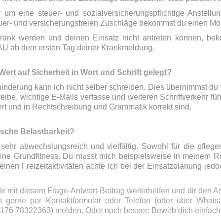
r um eine steuer- und sozialversicherungspflichtige Anstell
uer- und versicherungsfreien Zuschläge bekommst du einen Mo
krank werden und deinen Einsatz nicht antreten können, bek
e AU ab dem ersten Tag deiner Krankmeldung.
Wert auf Sicherheit in Wort und Schrift gelegt?
nderung kann ich nicht selber schreiben. Dies übernimmst du f
reibe, wichtige E-Mails verfasse und weiteren Schriftverkehr fü
rt und in Rechtschreibung und Grammatik korrekt sind.
sche Belastbarkeit?
t sehr abwechslungsreich und vielfältig. Sowohl für die pfleg
eine Grundfitness. Du musst mich beispielsweise in meinem Ro
inen Freizeitaktivitäten achte ich bei der Einsatzplanung jed
 dir mit diesem Frage-Antwort-Beitrag weiterhelfen und dir den 
h gerne per Kontaktformular oder Telefon (oder über Whats
176 78322363) melden. Oder noch besser: Bewirb dich einfach