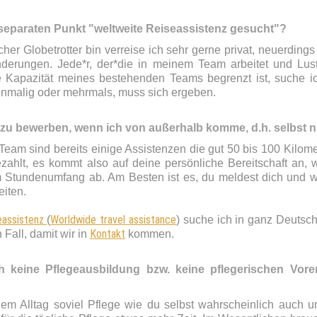
separaten Punkt "weltweite Reiseassistenz gesucht"?
cher Globetrotter bin verreise ich sehr gerne privat, neuerdings
erungen. Jede*r, der*die in meinem Team arbeitet und Lust h
e Kapazität meines bestehenden Teams begrenzt ist, suche ic
inmalig oder mehrmals, muss sich ergeben.
h zu bewerben, wenn ich von außerhalb komme, d.h. selbst n
 Team sind bereits einige Assistenzen die gut 50 bis 100 Kilome
bezahlt, es kommt also auf deine persönliche Bereitschaft an,
m Stundenumfang ab. Am Besten ist es, du meldest dich und wi
iten.
eassistenz
Worldwide travel assistance
(
) suche ich in ganz Deutsc
Kontakt
 Fall, damit wir in
kommen.
 keine Pflegeausbildung bzw. keine pflegerischen Vor
nem Alltag soviel Pflege wie du selbst wahrscheinlich auch u