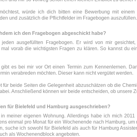
möchtest, würde ich dich bitten eine Bewerbung mit einem 
en und zusätzlich die Pflichtfelder im Fragebogen auszufüllen
chdem ich den Fragebogen abgeschickt habe?
 jeden ausgefüllten Fragebogen. Er wird von mir gesichtet,
 mal vorab die wichtigsten Fragen zu klären. So kannst du e
gibt es bei mir vor Ort einen Termin zum Kennenlernen. Da
rmin verabreden möchten. Dieser kann nicht vergütet werden.
et für beide Seiten die Gelegenheit abzuschätzen ob die Chemie 
n dabei. Anschließend können wir beide entscheiden, ob unser
en für Bielefeld und Hamburg ausgeschrieben?
ld in meiner eigenen Wohnung. Allerdings habe ich mich 2011 i
ens einmal pro Monat für ein Wochenende nach Hamburg, um me
en, suche ich sowohl für Bielefeld als auch für Hamburg Assiste
auch als Wochenendblock angeboten.