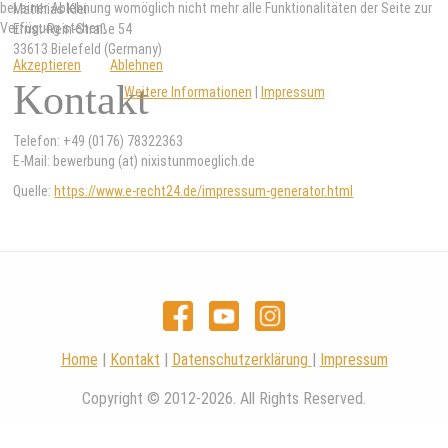
bei einer Ablehnung womöglich nicht mehr alle Funktionalitäten der Seite zur
Matthias Klei
Verfügung stehen.
Ernst-Rein-Straße 54
33613 Bielefeld (Germany)
Akzeptieren
Ablehnen
Kontakt
Weitere Informationen
|
Impressum
Telefon: +49 (0176) 78322363
E-Mail: bewerbung (at) nixistunmoeglich.de
Quelle:
https://www.e-recht24.de/impressum-generator.html
Home
|
Kontakt
|
Datenschutzerklärung
|
Impressum
Copyright © 2012-2026. All Rights Reserved.