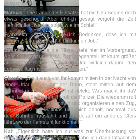
unterscheidet.“
Mathias:
„Die Länge der Einsätze hat mich zu Beginn doch
etwas geschockt! Aber ehrlich gesagt vergeht die Zeit
ziemlich flott. Nachts sogar wie im Schlaf.“
Franziska:
„Anfangs hatte ich Bedenken, dass ich mit
meinen 50 kg zu schwach bin für den Job.“
Sabine:
„Ich dachte die Pflege steht hier im Vordergrund.
Aber das ist gar nicht so. Der Pflegeanteil ist kaum größer
als bei mir selbst. Es geht zentral wirklich darum, den
Lebensalltag insgesamt zu gestalten.“
Claudia:
„Stellt euch vor, ihr kommt mitten in der Nacht von
einer Urlaubsreise mit der Bahn, steht mitten auf dem
Bahnhof und der Fahrstuhl ist defekt. Was macht ihr da?
Nicht lange überlegen, ihr ruft die Polizei. Die wiederum ruft
die Bahnpolizei. Sie kommen und organisieren einen Zug,
der exklusiv nur Matthias und mich abholt, nochmal aus
dem Bahnhof rausfährt und zurück auf ein anderes Gleis
fährt, wo der Fahrstuhl funktioniert."
Kai:
„Eigentlich hatte ich nur was zur Überbrückung vor
dem Studium gesucht. Letztens habe ich dann tatsächlich