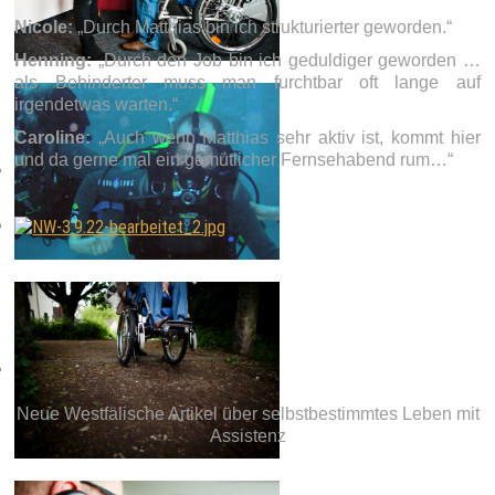
Nicole:
„Durch Matthias bin ich strukturierter geworden.“
Henning:
„Durch den Job bin ich geduldiger geworden …
als Behinderter muss man furchtbar oft lange auf
irgendetwas warten.“
Caroline:
„Auch wenn Matthias sehr aktiv ist, kommt hier
und da gerne mal ein gemütlicher Fernsehabend rum…“
Neue Westfälische Artikel über selbstbestimmtes Leben mit
Assistenz