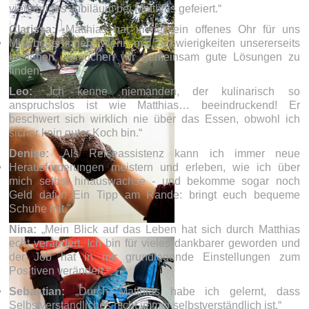
vierjähriges Jubiläum bei Matthias gefeiert.“
Clarissa:
„Matthias hat immer ein offenes Ohr für uns
Mitarbeiter*innen. Wenn mal Schwierigkeiten unsererseits
bestehen, versuchen wir gemeinsam gute Lösungen zu
finden.“
Leo:
„Ich kenne niemanden, der kulinarisch so
anspruchslos ist wie Matthias… beeindruckend! Er
beschwert sich wirklich nie über das Essen, obwohl ich
sicher kein guter Koch bin.“
Denise:
„Als Reiseassistenz kann ich immer neue
Herausforderungen meistern und erleben, wie ich über
mich selbst hinauswachse - und bekomme sogar noch
Geld dafür! Ein Tipp am Rande: bringt euch bequeme
Schuhe mit."
Nina:
„Mein Blick auf das Leben hat sich durch Matthias
echt verändert. Ich bin für vieles dankbarer geworden und
der Job hat in mir grundlegende Einstellungen zum
Positiven verändert.“
Sebastian:
„Durch Matthias habe ich gelernt, dass
Selbstverständliches nicht immer selbstverständlich ist.“