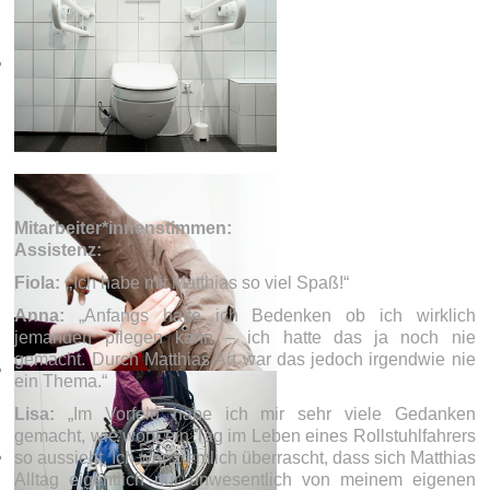
Mitarbeiter*innenstimmen:
Assistenz:
Fiola: „
Ich habe mit Matthias so viel Spaß!“
Anna:
„Anfangs hatte ich Bedenken ob ich wirklich
jemanden pflegen kann – ich hatte das ja noch nie
gemacht. Durch Matthias Art war das jedoch irgendwie nie
ein Thema.“
Lisa:
„Im Vorfeld habe ich mir sehr viele Gedanken
gemacht, wie wohl ein Tag im Leben eines Rollstuhlfahrers
so aussieht. Ich war ziemlich überrascht, dass sich Matthias
Alltag eigentlich nur unwesentlich von meinem eigenen