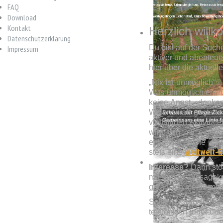
FAQ
Privatassistenz, Urlaubsbegleitung, Reiseassistenz
Download
Bewerbungsbogen, Lebenslauf, Onlinebewerbungsbo
Kontakt
Herzlich will
Datenschutz­erklärung
Du bist auf der Suche
Impressum
aktiver und abenteuer
hier über die aktuell
„Nix ist unmöglich“
Was unmöglich ersch
keine Angst - denken
Willenskraft gestal
vielfältigen Aktivit
wird von mir eigens
erweitern suche ich 
Weltweit-R
stets eine
Interesse?
Dann stöb
mit einem aussagekr
getan, ich melde mich
Sollten vorab Frage
telefonisch (oder üb