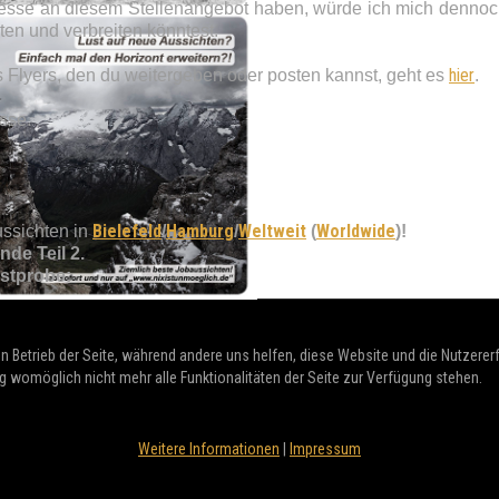
eresse an diesem Stellenangebot haben, würde ich mich dennoch
ten und verbreiten könntest.
hier
Flyers, den du weitergeben oder posten kannst, geht es
.
sse.
Bielefeld
Hamburg
Weltweit
Worldwide
ssichten in
/
/
(
)
!
nde Teil 2.
stprobe:
en Betrieb der Seite, während andere uns helfen, diese Website und die Nutzere
g womöglich nicht mehr alle Funktionalitäten der Seite zur Verfügung stehen.
Weitere Informationen
|
Impressum