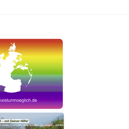
, Hamburg, Ostwestfalen, Job der besonderen Art, Jobangebot, Job in Bielefeld, Abwechslung, Bewerbung, Nebenjob, Bezahlung, hohes Gehalt, Pflegejob, P