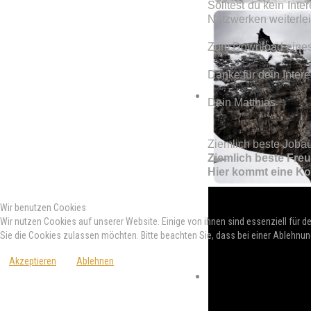
Solltest du kein Int
Netzwerken weiterlei
Zum Download eines 
Danke für dein Intere
Dein Matthias
Ziemlich beste Jobau
Ziemlich beste Freu
Hier kommt eine Ko
Wir benutzen Cookies
Wir nutzen Cookies auf unserer Website. Einige von ihnen sind essenziell für d
Sie die Cookies zulassen möchten. Bitte beachten Sie, dass bei einer Ablehnun
Akzeptieren
Ablehnen