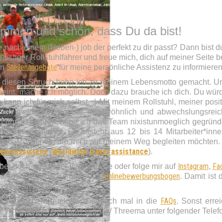
, weltweite Reiseassistenz, Urlaub, Arbeit im Urlaub, Abenteuerurlaub, Jobsuche, Arbeitssuche, ambulante Pflege, Studentenjob, Studijob, Studierendenjo
gen
kommen und schön, dass Du da bist!
 nach einem (Neben-) job der perfekt zu dir passt? Dann bist du
lustiger Rollstuhlfahrer und freue mich, dich auf meiner Seite 
Stellenangebote
en
für meine persönliche Assistenz zu informieren
 – diesen Spruch habe ich zu meinem Lebensmotto gemacht. Und 
eint, mache ich möglich. Doch dazu brauche ich dich. Du wür
 kann ich für mich selbst. ;) Mit meinem Rollstuhl, meiner pos
te ich mein Leben gerne ungewöhnlich und abwechslungsreic
äten durchzuführen, habe ich das Team nixistunmoeglich gegründ
tändig organisiert. Es besteht aus 12 bis 14 Mitarbeiter*i
stets Menschen, die mich auf meinem Weg begleiten möchten. Da
eiseassistenz
Worldwide travel assistance
(
).
Instagram
Fa
er doch auf dieser Internetseite oder folge mir auf
,
Onlinebewerbungsbogen
äftigen Lebenslauf über den
. Damit ist
 zeitnah bei dir zurück.
FAQs
n auftauchen, guck doch einfach mal in die
. Sonst err
er Whatsapp / Telegram / Signal / Threema unter folgender Tel