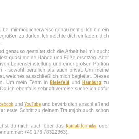
b, Arbeitsassistenz, Freizeitassistenz, faire Bezahlung, Arbeitsklima, nixistunmöglich, Bewerber, Online
 bei mir möglicherweise genau richtig! Ich bin ein
begrüßen zu dürfen. Ich möchte dich einladen, dich
.
genauso gestaltet sich die Arbeit bei mir auch:
dest quasi meine Hände und Füße ersetzen. Aber
itiven Lebenseinstellung und einer großen Portion
h - sowohl beruflich als auch privat. Um meine
et, welches ausschließlich mich begleitet. Dieses
Bielefeld
Hamburg
nnen. Um mein Team in
und
zu
 ich ebenfalls sehr oft verreise suche ich dafür
cebook
YouTube
und
und bewirb dich anschließend
 der erste Schritt zu deinem Traumjob auch schon
Kontaktformular
eichst du mich auch über das
oder
efonnummer: +49 176 78322363).